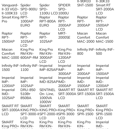
II-90R33
II-30K33
Vanguard-
Spider
Spider
SPIDER
SNT-1500
Smart RT
II-33 VGD-
SPD-900U
SPD-
SPD-
SRT-2000A
II-100K33
LCD
1100U LCD
1000U
LCD
Smart King
RPT-
Raptor
Raptor
Raptor
Raptor
Pro
1000AР
RPT-800A
RPT-
RPT-
RPT-
EURO
EURO
2000AP
2000AP
1500AP
LCD
LCD
Raptor
Raptor
Raptor
MRT-
Macan
Macan
RPT-
RPT-
RPT-
2000SE
Comfort
Comfort
1500AP
1025AP
1025AP
MAC-2000
MAC-1500
LCD
Macan
King Pro
King Pro
King Pro
Infinity INF-
Infinity INF-
Comfort
RM KIN-
RM KIN-
RM KIN-
800
500
MAC-1000
600AP-RM
3000AP
1200AP
LCD
LCD
Infinity INF-
Infinity INF-
Imperial
Imperial
Imperial
Imperial
1500
1100
IMP-825AP
IMP-
IMP-
IMP-
3000AP
2000AP
1500AP
Imperial
Imperial
Imperial
Imperial
Imperial
Imperial
IMP-
IMP-
IMD-825AP
IMD-
IMD-
IMD-
1200AP
1025AP
2000AP
1500AP
1200AP
Imperial
DRU-850
SENTINEL
SMART RT
SMART RT
SMART RT
IMD-
510Вт
On- Line,
SRT-3000A
SRT-1500A
SRT-1500A
1025AP
850ВА
1000VA
LCD
LCD
1000W
SMART RT
SMART
SMART
SMART
SMART
SMART
SRT-1000A
KING PRO+
KING PRO+
King PRO+
King PRO+
King PRO+
LCD
SPT-3000-II
SPT-2000-II
SPR-3000
SPR-1500
SPR-1500
LCD
LCD
LCD
LCD
SMART
King Pro
King Pro
King Pro
King Pro
Imperial
King PRO+
RM KIN-
RM KIN-
RM KIN-
KIN-
IMD-