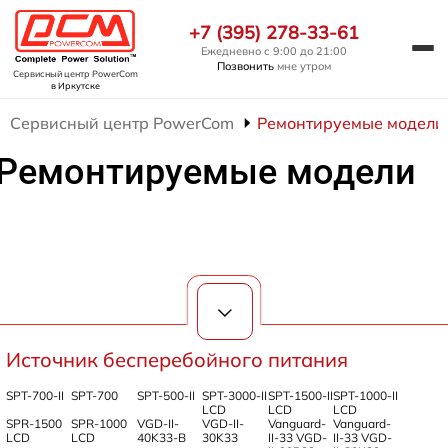
+7 (395) 278-33-61
Ежедневно с 9:00 до 21:00
Позвонить
мне утром
Сервисный центр PowerCom
в Иркутске
Сервисный центр PowerCom
Ремонтируемые модели
Ремонтируемые модели
Источник бесперебойного питания
SPT-700-II
SPT-700
SPT-500-II
SPT-3000-II
SPT-1500-II
SPT-1000-II
LCD
LCD
LCD
SPR-1500
SPR-1000
VGD-II-
VGD-II-
Vanguard-
Vanguard-
LCD
LCD
40K33-B
30K33
II-33 VGD-
II-33 VGD-