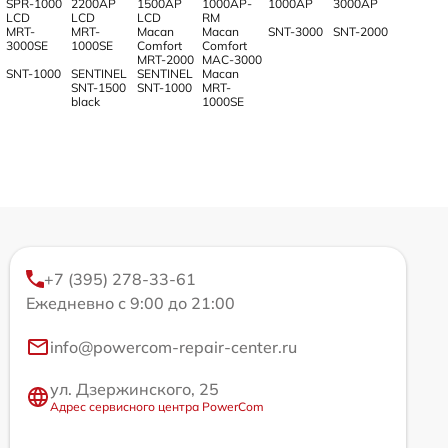
SPR-1000
2200AP
1500AP
1000AP-
1000AP
3000AP
LCD
LCD
LCD
RM
MRT-
MRT-
Macan
Macan
SNT-3000
SNT-2000
3000SE
1000SE
Comfort
Comfort
MRT-2000
MAC-3000
SNT-1000
SENTINEL
SENTINEL
Macan
SNT-1500
SNT-1000
MRT-
black
1000SE
+7 (395) 278-33-61
Ежедневно с 9:00 до 21:00
info@powercom-repair-center.ru
ул. Дзержинского, 25
Адрес сервисного центра PowerCom