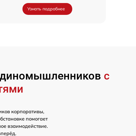
Узнать подробнее
 единомышленников
с
тями
иков корпоративы,
обстановке помогает
ное взаимодействие.
вперёд.