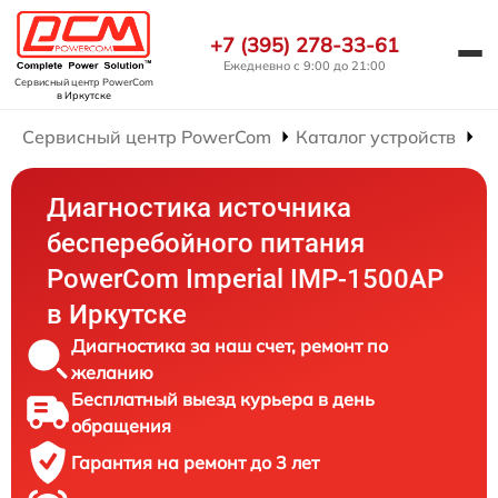
+7 (395) 278-33-61
Ежедневно с 9:00 до 21:00
Сервисный центр PowerCom
в Иркутске
Сервисный центр PowerCom
Каталог устройств
Р
Диагностика источника
бесперебойного питания
PowerCom Imperial IMP-1500AP
в Иркутске
Диагностика за наш счет, ремонт по
желанию
Бесплатный выезд курьера в день
обращения
Гарантия на ремонт до 3 лет