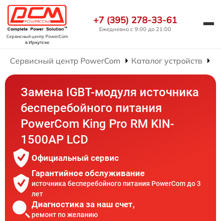
+7 (395) 278-33-61
Ежедневно с 9:00 до 21:00
Сервисный центр PowerCom
в Иркутске
Сервисный центр PowerCom
Каталог устройств
Р
Замена IGBT-модуля источника
бесперебойного питания
PowerCom King Pro RM KIN-
1500AP LCD
Официальный сервис
Гарантийное обслуживание
источника бесперебойного питания PowerCom до 3
лет
Диагностика за наш счет,
ремонт по желанию