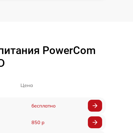
 питания PowerCom
D
Цена
бесплатно
850 р