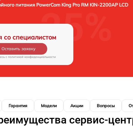
ойного питания PowerCom King Pro RM KIN-2200AP LCD
я со специалистом
Оставить заявку
есь c
политикой конфиденциальности
Гарантия
Модели
Акции
Вопросы
О
реимущества сервис-цент