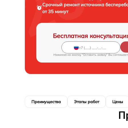
Срочный ремонт
источника беспереб
от 35 минут
Бесплатная консультаци
Нажимая на кнопку "Оставить заявку" Вы соглашает
Преимущества
Этапы работ
Цены
П