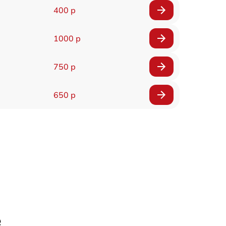
400 р
1000 р
750 р
650 р
е