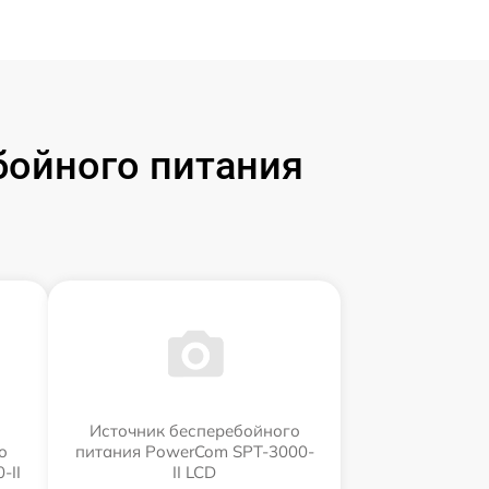
бойного питания
Источник бесперебойного
о
питания PowerCom SPT-3000-
-II
II LCD