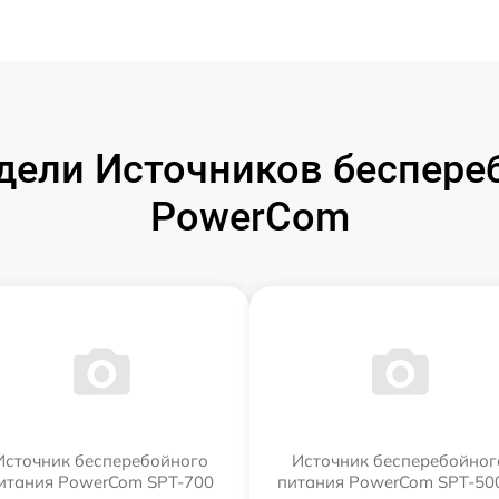
ели Источников беспере
PowerCom
Источник бесперебойного
Источник бесперебойног
итания PowerCom SPT-700
питания PowerCom SPT-500