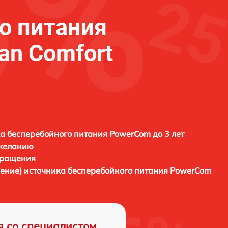
о питания
n Comfort
а бесперебойного питания PowerCom до 3 лет
 желанию
бращения
ление) источника бесперебойного питания
PowerCom
я со специалистом