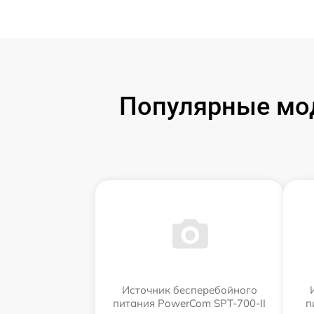
Популярные мод
Источник бесперебойного
питания PowerCom SPT-700-II
п