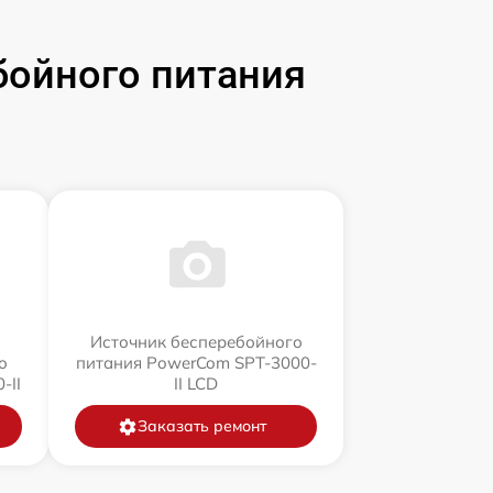
бойного питания
Источник бесперебойного
о
питания PowerCom SPT-3000-
-II
II LCD
Заказать ремонт