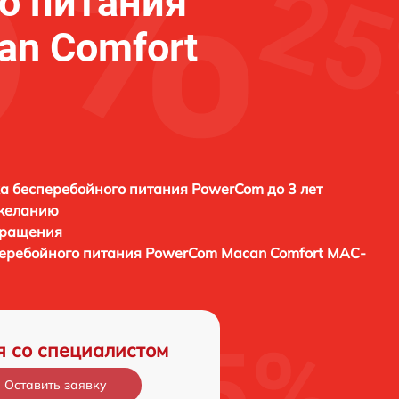
о питания
n Comfort
а бесперебойного питания PowerCom до 3 лет
 желанию
бращения
перебойного питания
PowerCom Macan Comfort MAC-
я со специалистом
Оставить заявку