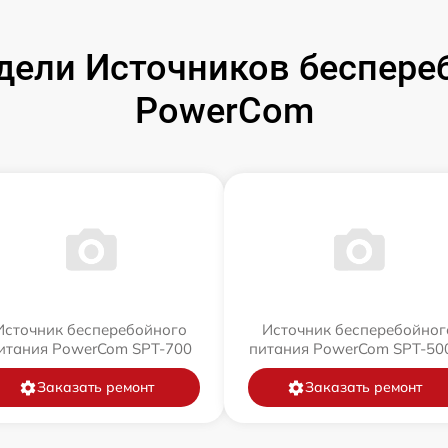
ели Источников беспере
PowerCom
Источник бесперебойного
Источник бесперебойног
итания PowerCom SPT-700
питания PowerCom SPT-500
Заказать ремонт
Заказать ремонт