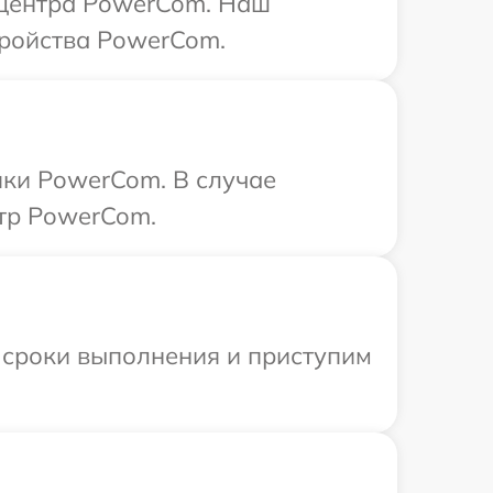
о центра PowerCom. Наш
тройства PowerCom.
ики PowerCom. В случае
нтр PowerCom.
 сроки выполнения и приступим