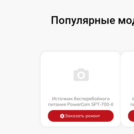
Популярные мод
Источник бесперебойного
питания PowerCom SPT-700-II
п
Заказать ремонт