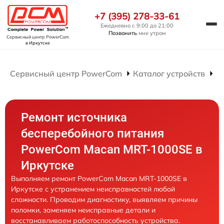
+7 (395) 278-33-61
Ежедневно с 9:00 до 21:00
Позвонить
мне утром
Сервисный центр PowerCom
в Иркутске
Сервисный центр PowerCom
Каталог устройств
Р
Ремонт источника
бесперебойного питания
PowerCom Macan MRT-1000SE в
Иркутске
Выполняем ремонт PowerCom Macan MRT-1000SE в
Иркутске с устранением неисправностей любой
сложности. Проводим диагностику, выявляем причины
поломки, заменяем неисправные детали и
восстанавливаем работоспособность устройства.