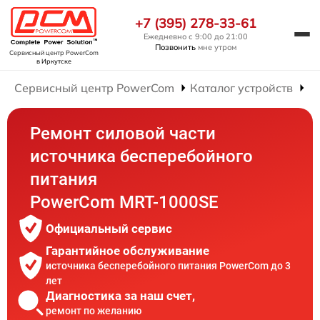
+7 (395) 278-33-61
Ежедневно с 9:00 до 21:00
Позвонить
мне утром
Сервисный центр PowerCom
в Иркутске
Сервисный центр PowerCom
Каталог устройств
Р
Ремонт силовой части
источника бесперебойного
питания
PowerCom MRT-1000SE
Официальный сервис
Гарантийное обслуживание
источника бесперебойного питания PowerCom до 3
лет
Диагностика за наш счет,
ремонт по желанию