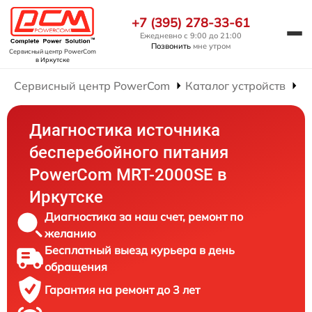
+7 (395) 278-33-61
Ежедневно с 9:00 до 21:00
Позвонить
мне утром
Сервисный центр PowerCom
в Иркутске
Сервисный центр PowerCom
Каталог устройств
Р
Диагностика источника
бесперебойного питания
PowerCom MRT-2000SE в
Иркутске
Диагностика за наш счет, ремонт по
желанию
Бесплатный выезд курьера в день
обращения
Гарантия на ремонт до 3 лет