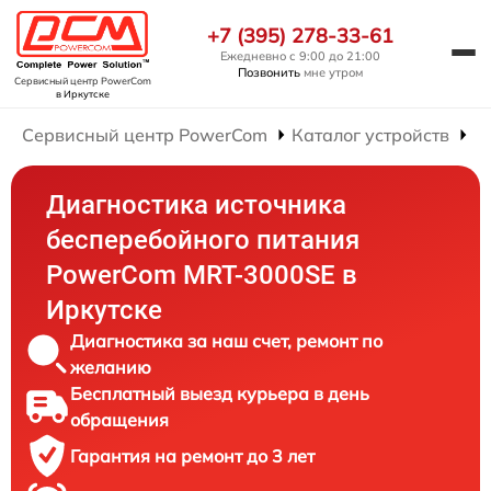
+7 (395) 278-33-61
Ежедневно с 9:00 до 21:00
Позвонить
мне утром
Сервисный центр PowerCom
в Иркутске
Сервисный центр PowerCom
Каталог устройств
Р
Диагностика источника
бесперебойного питания
PowerCom MRT-3000SE в
Иркутске
Диагностика за наш счет, ремонт по
желанию
Бесплатный выезд курьера в день
обращения
Гарантия на ремонт до 3 лет