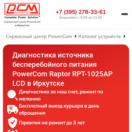
+7 (395) 278-33-61
Ежедневно с 9:00 до 21:00
Сервисный центр PowerCom
в Иркутске
Сервисный центр PowerCom
Каталог устройств
Р
Диагностика источника
бесперебойного питания
PowerCom Raptor RPT-1025AP
LCD в Иркутске
Диагностика за наш счет, ремонт по
желанию
Бесплатный выезд курьера в день
обращения
Гарантия на ремонт до 3 лет