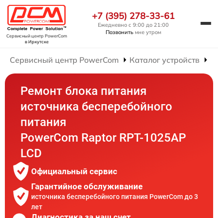
+7 (395) 278-33-61
Ежедневно с 9:00 до 21:00
Позвонить
мне утром
Сервисный центр PowerCom
в Иркутске
Сервисный центр PowerCom
Каталог устройств
Р
Ремонт блока питания
источника бесперебойного
питания
PowerCom Raptor RPT-1025AP
LCD
Официальный сервис
Гарантийное обслуживание
источника бесперебойного питания PowerCom до 3
лет
Диагностика за наш счет,