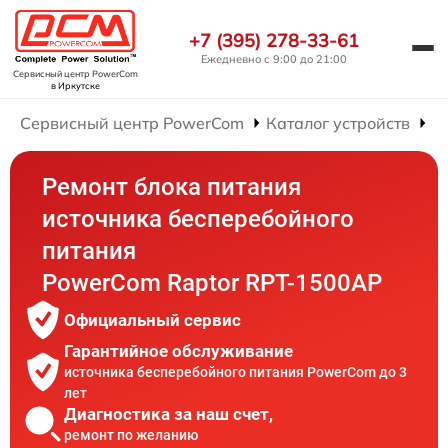
+7 (395) 278-33-61
Ежедневно с 9:00 до 21:00
Сервисный центр PowerCom
в Иркутске
Сервисный центр PowerCom
Каталог устройств
Р
Ремонт блока питания
источника бесперебойного
питания
PowerCom Raptor RPT-1500AP
Официальный сервис
Гарантийное обслуживание
источника бесперебойного питания PowerCom до 3
лет
Диагностика за наш счет,
ремонт по желанию