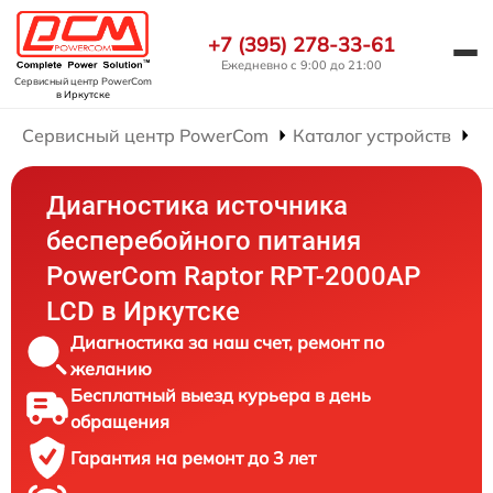
+7 (395) 278-33-61
Ежедневно с 9:00 до 21:00
Сервисный центр PowerCom
в Иркутске
Сервисный центр PowerCom
Каталог устройств
Р
Диагностика источника
бесперебойного питания
PowerCom Raptor RPT-2000AP
LCD в Иркутске
Диагностика за наш счет, ремонт по
желанию
Бесплатный выезд курьера в день
обращения
Гарантия на ремонт до 3 лет