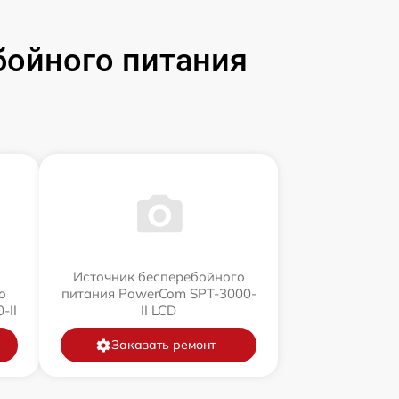
бойного питания
Источник бесперебойного
о
питания PowerCom SPT-3000-
-II
II LCD
Заказать ремонт