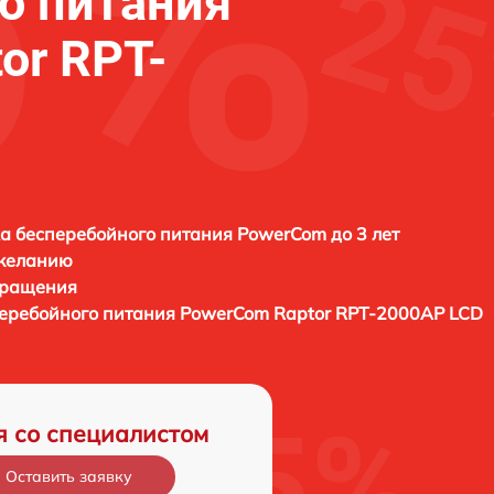
о питания
or RPT-
а бесперебойного питания PowerCom до 3 лет
 желанию
бращения
перебойного питания
PowerCom Raptor RPT-2000AP LCD
я со специалистом
Оставить заявку