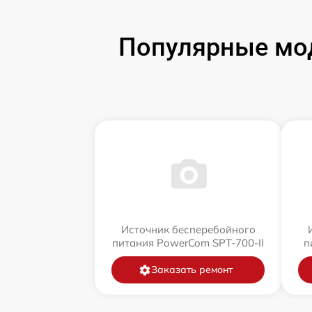
Популярные мод
Источник бесперебойного
питания PowerCom SPT-700-II
п
Заказать ремонт