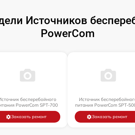
ели Источников беспере
PowerCom
Источник бесперебойного
Источник бесперебойног
итания PowerCom SPT-700
питания PowerCom SPT-500
Заказать ремонт
Заказать ремонт