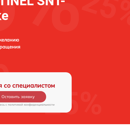
TINEL SNT-
ке
 желанию
бращения
я со специалистом
Оставить заявку
есь c
политикой конфиденциальности