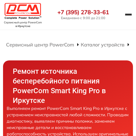
+7 (395) 278-33-61
Ежедневно с 9:00 до 21:00
Сервисный центр PowerCom
в Иркутске
Сервисный центр PowerCom
Каталог устройств
Р
Ремонт источника
бесперебойного питания
PowerCom Smart King Pro в
Иркутске
Выполняем ремонт PowerCom Smart King Pro в Иркутске с
устранением неисправностей любой сложности. Проводим
диагностику, выявляем причины поломки, заменяем
неисправные детали и восстанавливаем
работоспособность устройства. Используем оригинальные