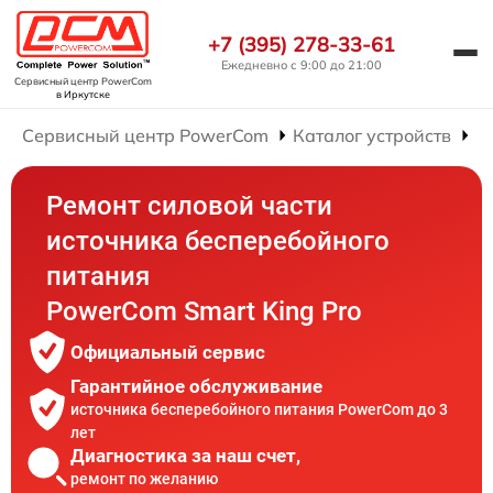
+7 (395) 278-33-61
Ежедневно с 9:00 до 21:00
Сервисный центр PowerCom
в Иркутске
Сервисный центр PowerCom
Каталог устройств
Р
Ремонт силовой части
источника бесперебойного
питания
PowerCom Smart King Pro
Официальный сервис
Гарантийное обслуживание
источника бесперебойного питания PowerCom до 3
лет
Диагностика за наш счет,
ремонт по желанию