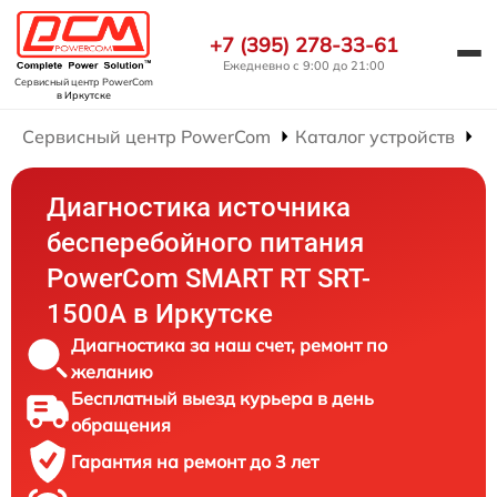
+7 (395) 278-33-61
Ежедневно с 9:00 до 21:00
Сервисный центр PowerCom
в Иркутске
Сервисный центр PowerCom
Каталог устройств
Р
Диагностика источника
бесперебойного питания
PowerCom SMART RT SRT-
1500A в Иркутске
Диагностика за наш счет, ремонт по
желанию
Бесплатный выезд курьера в день
обращения
Гарантия на ремонт до 3 лет