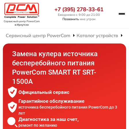
+7 (395) 278-33-61
Ежедневно с 9:00 до 21:00
Позвонить
мне утром
Сервисный центр PowerCom
в Иркутске
Сервисный центр PowerCom
Каталог устройств
Р
Замена кулера источника
бесперебойного питания
PowerCom SMART RT SRT-
1500A
Официальный сервис
Гарантийное обслуживание
источника бесперебойного питания PowerCom до 3
лет
Диагностика за наш счет,
ремонт по желанию