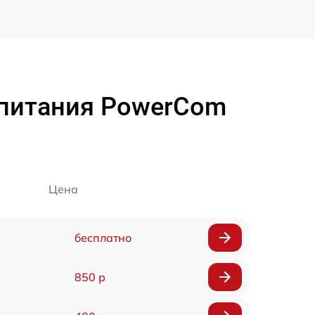
 питания PowerCom
Цена
бесплатно
850 р