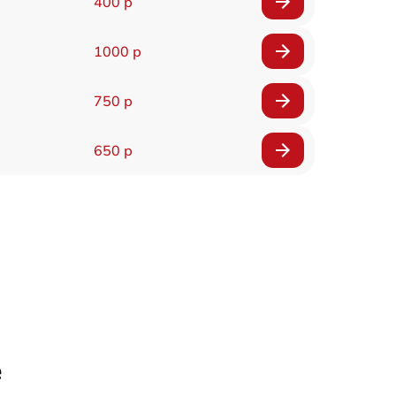
400 р
1000 р
750 р
650 р
е