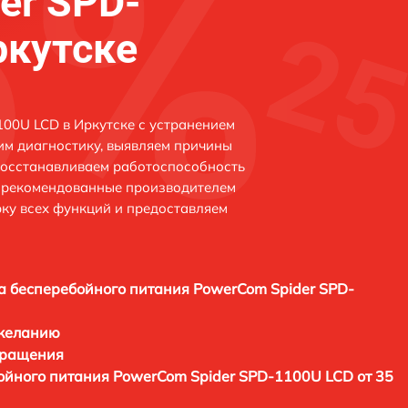
er SPD-
ркутске
00U LCD в Иркутске с устранением
м диагностику, выявляем причины
восстанавливаем работоспособность
и рекомендованные производителем
рку всех функций и предоставляем
а бесперебойного питания PowerCom Spider SPD-
 желанию
бращения
ойного питания PowerCom Spider SPD-1100U LCD от 35