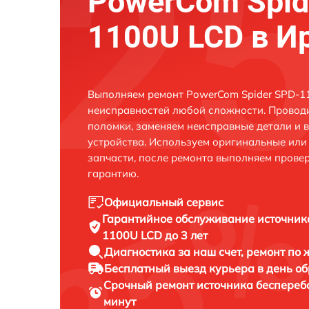
PowerCom Spid
1100U LCD в И
Выполняем ремонт PowerCom Spider SPD-11
неисправностей любой сложности. Проводи
поломки, заменяем неисправные детали и 
устройства. Используем оригинальные ил
запчасти, после ремонта выполняем прове
гарантию.
Официальный сервис
Гарантийное обслуживание
источник
1100U LCD до 3 лет
Диагностика за наш счет,
ремонт по
Бесплатный выезд курьера
в день о
Срочный ремонт
источника беспереб
минут