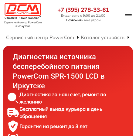
+7 (395) 278-33-61
Ежедневно с 9:00 до 21:00
Позвонить
мне утром
Сервисный центр PowerCom
в Иркутске
Сервисный центр PowerCom
Каталог устройств
Р
Диагностика источника
бесперебойного питания
PowerCom SPR-1500 LCD в
Иркутске
Диагностика за наш счет, ремонт по
желанию
Бесплатный выезд курьера в день
обращения
Гарантия на ремонт до 3 лет