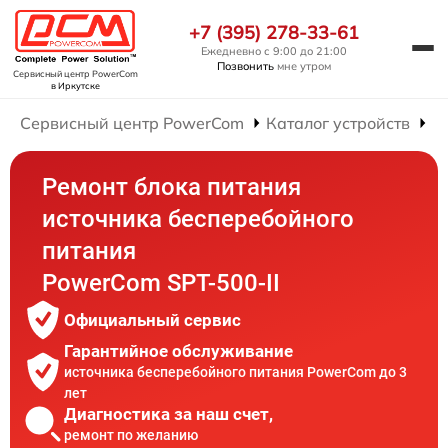
+7 (395) 278-33-61
Ежедневно с 9:00 до 21:00
Позвонить
мне утром
Сервисный центр PowerCom
в Иркутске
Сервисный центр PowerCom
Каталог устройств
Р
Ремонт блока питания
источника бесперебойного
питания
PowerCom SPT-500-II
Официальный сервис
Гарантийное обслуживание
источника бесперебойного питания PowerCom до 3
лет
Диагностика за наш счет,
ремонт по желанию