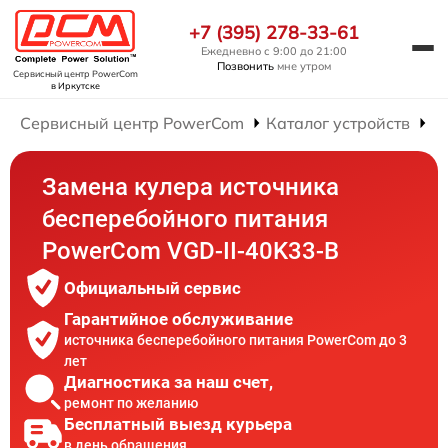
+7 (395) 278-33-61
Ежедневно с 9:00 до 21:00
Позвонить
мне утром
Сервисный центр PowerCom
в Иркутске
Сервисный центр PowerCom
Каталог устройств
Р
Замена кулера источника
бесперебойного питания
PowerCom VGD-II-40K33-B
Официальный сервис
Гарантийное обслуживание
источника бесперебойного питания PowerCom до 3
лет
Диагностика за наш счет,
ремонт по желанию
Бесплатный выезд курьера
в день обращения